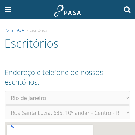
Portal PASA
Escritórios
A PASA
Escritórios
PLANOS
SERVIÇOS
Endereço e telefone de nossos
NOTÍCIAS
escritórios.
FALE CONOSCO
ÁREA RESTRITA
ASSOCIE-SE