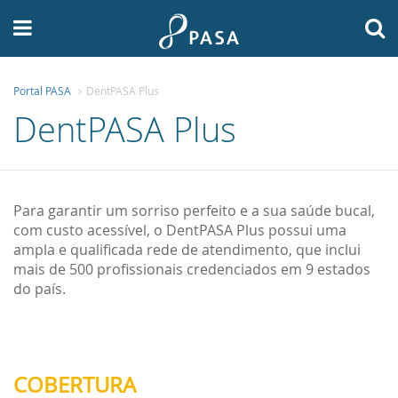
Portal PASA
DentPASA Plus
A PASA
DentPASA Plus
PLANOS
SERVIÇOS
Para garantir um sorriso perfeito e a sua saúde bucal,
com custo acessível, o DentPASA Plus possui uma
NOTÍCIAS
ampla e qualificada rede de atendimento, que inclui
mais de 500 profissionais credenciados em 9 estados
FALE CONOSCO
do país.
ÁREA RESTRITA
ASSOCIE-SE
COBERTURA